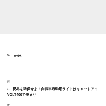
カ
自転車
テ
ゴ
リ
ー
投
前
前
稿
の
視界を確保せよ！自転車通勤用ライトはキャットアイ
ナ
投
VOLT400で決まり！
ビ
稿
ゲ
次
次