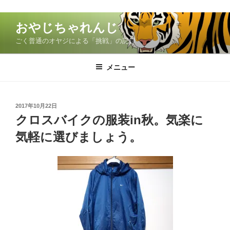
コ
おやじちゃれんじ
ン
ごく普通のオヤジによる「挑戦」の記録
テ
ン
ツ
メニュー
へ
ス
キ
投
2017年10月22日
稿
ッ
クロスバイクの服装in秋。気楽に
日:
プ
気軽に選びましょう。