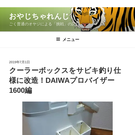
コ
おやじちゃれんじ
ン
ごく普通のオヤジによる「挑戦」の記録
テ
ン
ツ
メニュー
へ
ス
キ
投
2019年7月1日
稿
ッ
クーラーボックスをサビキ釣り仕
日:
プ
様に改造！DAIWAプロバイザー
1600編