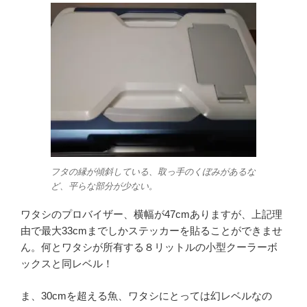
フタの縁が傾斜している、取っ手のくぼみがあるな
ど、平らな部分が少ない。
ワタシのプロバイザー、横幅が47cmありますが、上記理
由で最大33cmまでしかステッカーを貼ることができませ
ん。何とワタシが所有する８リットルの小型クーラーボ
ックスと同レベル！
ま、30cmを超える魚、ワタシにとっては幻レベルなの