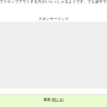
でドロップアウトする方がいらっしゃるようです。でも途中で
スポンサーリンク
目次
[
閉じる
]