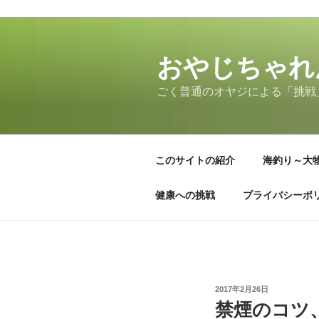
コ
ン
テ
おやじちゃれ
ン
ごく普通のオヤジによる「挑戦
ツ
へ
ス
キ
このサイトの紹介
海釣り～大
ッ
プ
健康への挑戦
プライバシーポ
投
2017年2月26日
稿
禁煙のコツ
日: