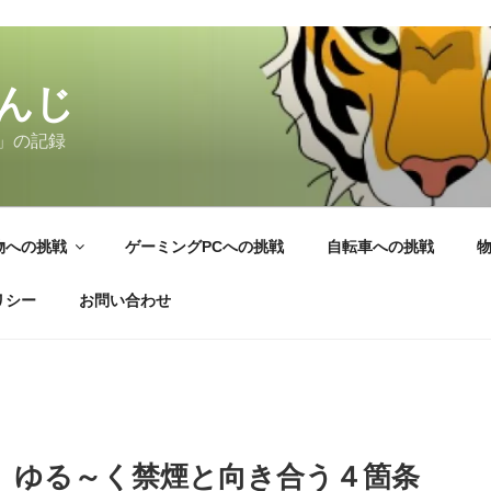
んじ
」の記録
物への挑戦
ゲーミングPCへの挑戦
自転車への挑戦
リシー
お問い合わせ
、ゆる～く禁煙と向き合う４箇条