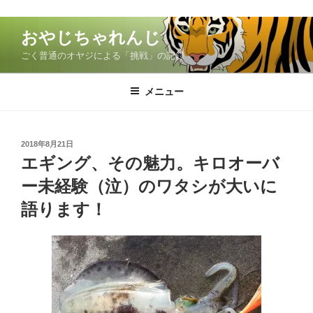
コ
おやじちゃれんじ
ン
ごく普通のオヤジによる「挑戦」の記録
テ
ン
ツ
メニュー
へ
ス
キ
投
2018年8月21日
稿
ッ
エギング、その魅力。キロオーバ
日:
プ
ー未経験（泣）のワタシが大いに
語ります！