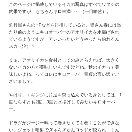
このページに掲載しているイカの写真はすべてワタシの
釣果ですが、もちろんキロ未満････（一目瞭然）。
釣具屋さんのHPなどを徘徊していると、皆さん春には当
たり前のようにキロオーバーのアオリイカを水揚げされ
ているようですが、アレいったいどうやったら釣れるん
スカ（泣）？
まぁ、アオリイカを食材としてのみとらえれば、大きく
ないイカの方が美味しいんですけどね。秋のイカって美
味しいよね。ってコレはキロオーバー童貞の言い訳でご
ざいまして。
やはり、エギングに片足を突っ込んでいる身としては、1
度ならずとも2度、3度と水揚げしてみたいキロオーバ
ー。
ドラグがジージー鳴って巻きたくても巻くことができな
い、ジェット噴射でぎゅんぎゅんロッドが絞られ、ぐん