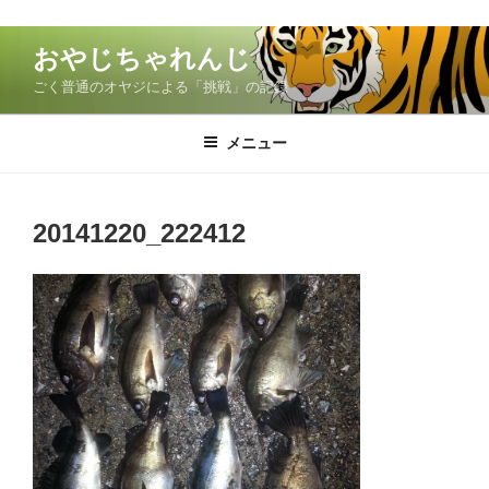
コ
おやじちゃれんじ
ン
ごく普通のオヤジによる「挑戦」の記録
テ
ン
ツ
メニュー
へ
ス
キ
20141220_222412
ッ
プ