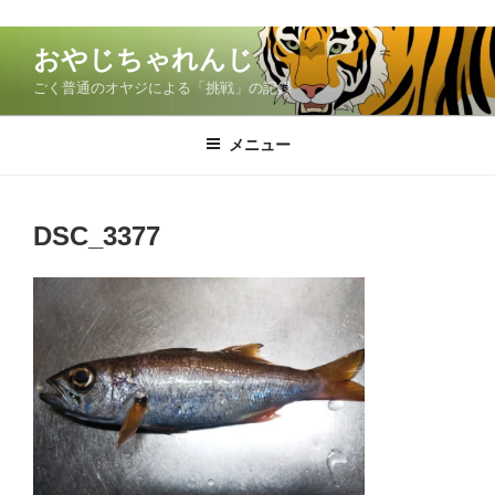
コ
おやじちゃれんじ
ン
ごく普通のオヤジによる「挑戦」の記録
テ
ン
ツ
メニュー
へ
ス
キ
DSC_3377
ッ
プ