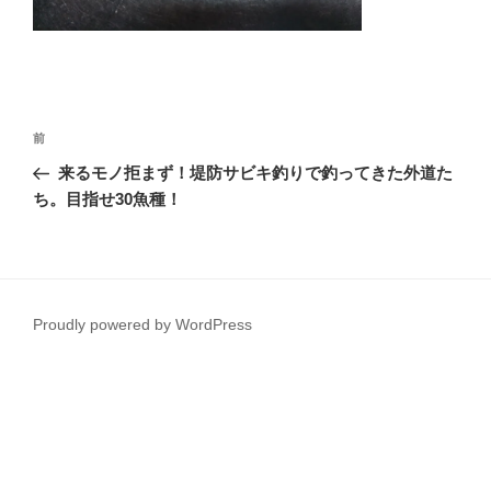
投
前
前
稿
の
来るモノ拒まず！堤防サビキ釣りで釣ってきた外道た
ナ
投
ち。目指せ30魚種！
ビ
稿
ゲ
ー
シ
Proudly powered by WordPress
ョ
ン