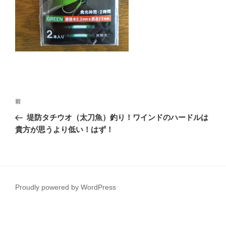
投
前
前
稿
の
堤防タチウオ（太刀魚）釣り！ワインドのハードルは
ナ
投
貴方が思うより低い！はず！
ビ
稿
ゲ
ー
シ
Proudly powered by WordPress
ョ
ン