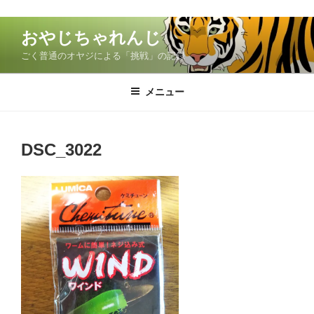
コ
おやじちゃれんじ
ン
ごく普通のオヤジによる「挑戦」の記録
テ
ン
ツ
メニュー
へ
ス
キ
DSC_3022
ッ
プ