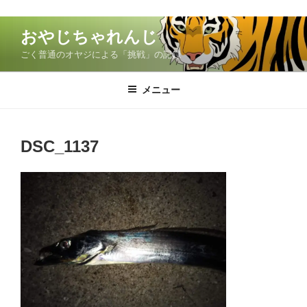
コ
おやじちゃれんじ
ン
ごく普通のオヤジによる「挑戦」の記録
テ
ン
ツ
メニュー
へ
ス
キ
DSC_1137
ッ
プ