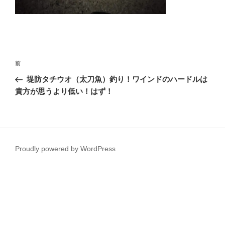
投
前
前
稿
の
堤防タチウオ（太刀魚）釣り！ワインドのハードルは
ナ
投
貴方が思うより低い！はず！
ビ
稿
ゲ
ー
シ
Proudly powered by WordPress
ョ
ン