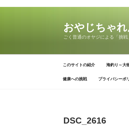
コ
ン
テ
おやじちゃれ
ン
ごく普通のオヤジによる「挑戦
ツ
へ
ス
キ
このサイトの紹介
海釣り～大
ッ
プ
健康への挑戦
プライバシーポ
DSC_2616