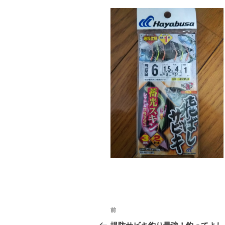
投
前
前
稿
の