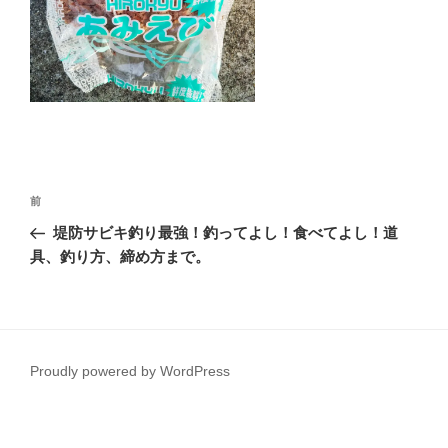
投
前
前
稿
の
堤防サビキ釣り最強！釣ってよし！食べてよし！道
ナ
投
具、釣り方、締め方まで。
ビ
稿
ゲ
ー
シ
Proudly powered by WordPress
ョ
ン