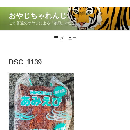
コ
おやじちゃれんじ
ン
ごく普通のオヤジによる「挑戦」の記録
テ
ン
ツ
メニュー
へ
ス
キ
DSC_1139
ッ
プ