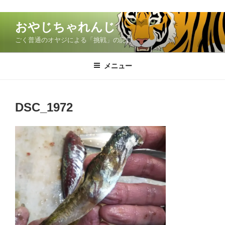
コ
おやじちゃれんじ
ン
ごく普通のオヤジによる「挑戦」の記録
テ
ン
ツ
メニュー
へ
ス
キ
DSC_1972
ッ
プ