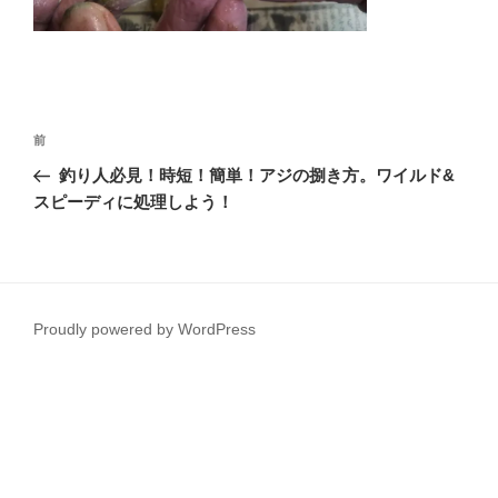
投
前
前
稿
の
釣り人必見！時短！簡単！アジの捌き方。ワイルド&
ナ
投
スピーディに処理しよう！
ビ
稿
ゲ
ー
シ
Proudly powered by WordPress
ョ
ン