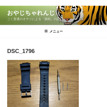
コ
おやじちゃれんじ
ン
ごく普通のオヤジによる「挑戦」の記録
テ
ン
ツ
メニュー
へ
ス
キ
DSC_1796
ッ
プ