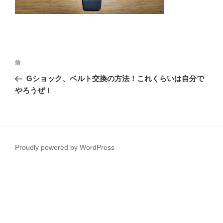
投
前
前
稿
の
Gショック、ベルト交換の方法！これくらいは自分で
ナ
投
やろうぜ！
ビ
稿
ゲ
ー
シ
Proudly powered by WordPress
ョ
ン