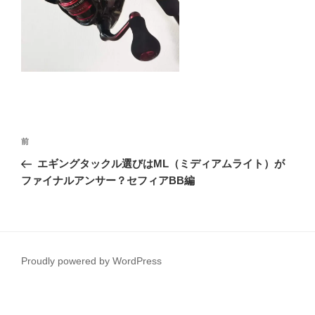
投
前
前
稿
の
エギングタックル選びはML（ミディアムライト）が
ナ
投
ファイナルアンサー？セフィアBB編
ビ
稿
ゲ
ー
シ
Proudly powered by WordPress
ョ
ン