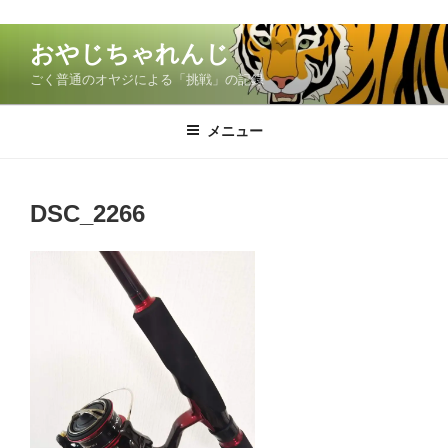
コ
おやじちゃれんじ
ン
ごく普通のオヤジによる「挑戦」の記録
テ
ン
ツ
メニュー
へ
ス
キ
DSC_2266
ッ
プ