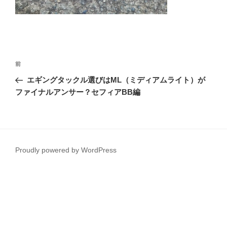
投
前
前
稿
の
エギングタックル選びはML（ミディアムライト）が
ナ
投
ファイナルアンサー？セフィアBB編
ビ
稿
ゲ
ー
シ
Proudly powered by WordPress
ョ
ン