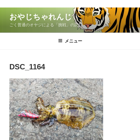
コ
おやじちゃれんじ
ン
ごく普通のオヤジによる「挑戦」の記録
テ
ン
ツ
メニュー
へ
ス
キ
DSC_1164
ッ
プ