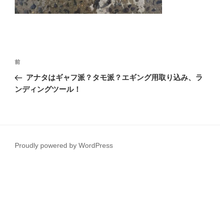
投
前
前
稿
の
アナタはギャフ派？タモ派？エギング用取り込み、ラ
ナ
投
ンディングツール！
ビ
稿
ゲ
ー
シ
Proudly powered by WordPress
ョ
ン