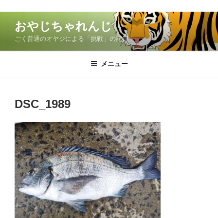
コ
おやじちゃれんじ
ン
ごく普通のオヤジによる「挑戦」の記録
テ
ン
ツ
メニュー
へ
ス
キ
DSC_1989
ッ
プ