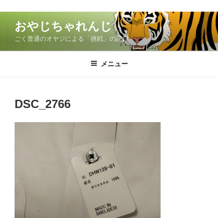
コ
おやじちゃれんじ
ン
ごく普通のオヤジによる「挑戦」の記録
テ
ン
ツ
メニュー
へ
ス
キ
DSC_2766
ッ
プ