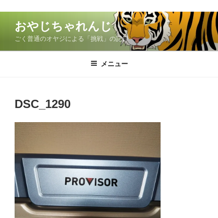
コ
おやじちゃれんじ
ン
ごく普通のオヤジによる「挑戦」の記録
テ
ン
ツ
メニュー
へ
ス
キ
DSC_1290
ッ
プ