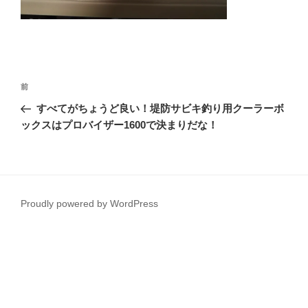
投
前
前
稿
の
すべてがちょうど良い！堤防サビキ釣り用クーラーボ
ナ
投
ックスはプロバイザー1600で決まりだな！
ビ
稿
ゲ
ー
シ
Proudly powered by WordPress
ョ
ン