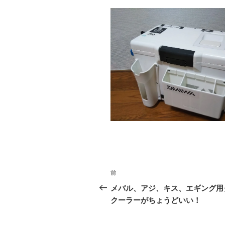
投
前
前
稿
の
メバル、アジ、キス、エギング用
投
クーラーがちょうどいい！
ナ
稿
ビ