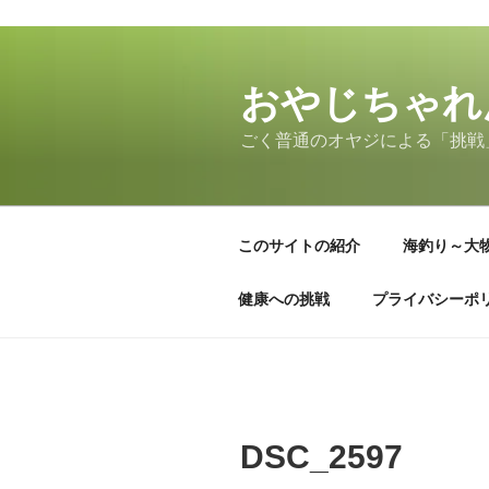
コ
ン
テ
おやじちゃれ
ン
ごく普通のオヤジによる「挑戦
ツ
へ
ス
キ
このサイトの紹介
海釣り～大
ッ
プ
健康への挑戦
プライバシーポ
DSC_2597