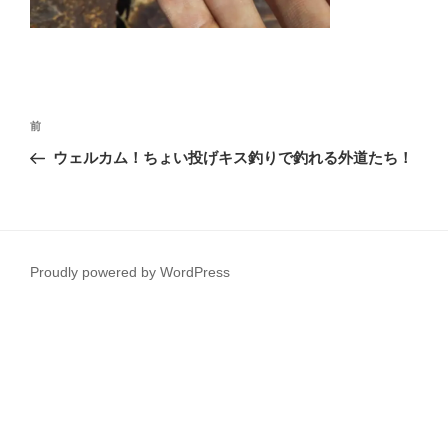
投
前
前
稿
の
ウェルカム！ちょい投げキス釣りで釣れる外道たち！
ナ
投
ビ
稿
ゲ
ー
Proudly powered by WordPress
シ
ョ
ン