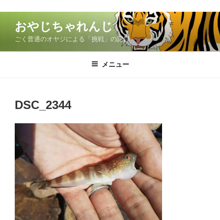
コ
おやじちゃれんじ
ン
ごく普通のオヤジによる「挑戦」の記録
テ
ン
ツ
メニュー
へ
ス
キ
DSC_2344
ッ
プ