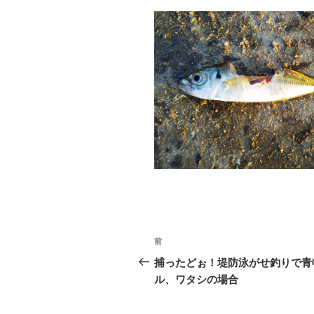
投
前
前
稿
の
捕ったどぉ！堤防泳がせ釣りで青
投
ル、ワタシの場合
ナ
稿
ビ