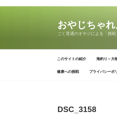
コ
ン
テ
おやじちゃれ
ン
ごく普通のオヤジによる「挑戦
ツ
へ
ス
キ
このサイトの紹介
海釣り～大
ッ
プ
健康への挑戦
プライバシーポ
DSC_3158