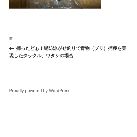
投
前
前
稿
の
捕ったどぉ！堤防泳がせ釣りで青物（ブリ）捕獲を実
ナ
投
現したタックル、ワタシの場合
ビ
稿
ゲ
ー
シ
Proudly powered by WordPress
ョ
ン