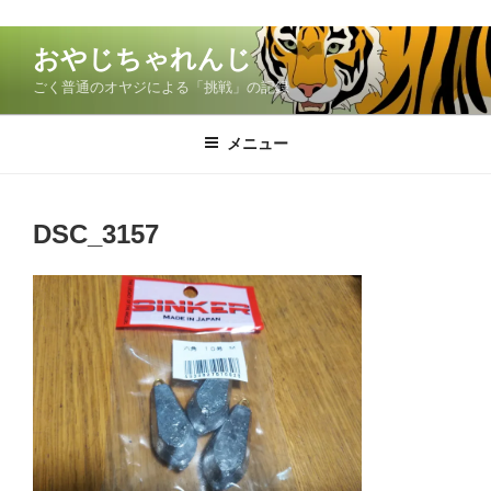
コ
おやじちゃれんじ
ン
ごく普通のオヤジによる「挑戦」の記録
テ
ン
ツ
メニュー
へ
ス
キ
DSC_3157
ッ
プ