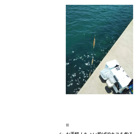
投
前
前
稿
の