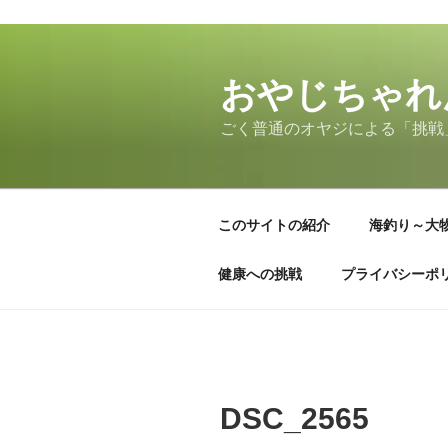
コ
ン
テ
おやじちゃれ
ン
ごく普通のオヤジによる「挑戦
ツ
へ
ス
キ
このサイトの紹介
海釣り～大
ッ
プ
健康への挑戦
プライバシーポ
DSC_2565