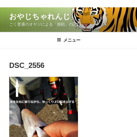
コ
おやじちゃれんじ
ン
ごく普通のオヤジによる「挑戦」の記録
テ
ン
ツ
メニュー
へ
ス
キ
DSC_2556
ッ
プ