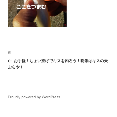
投
前
前
稿
の
お手軽！ちょい投げでキスを釣ろう！晩飯はキスの天
ナ
投
ぷらや！
ビ
稿
ゲ
ー
シ
Proudly powered by WordPress
ョ
ン