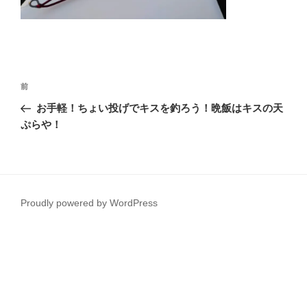
投
前
前
稿
の
お手軽！ちょい投げでキスを釣ろう！晩飯はキスの天
ナ
投
ぷらや！
ビ
稿
ゲ
ー
シ
Proudly powered by WordPress
ョ
ン