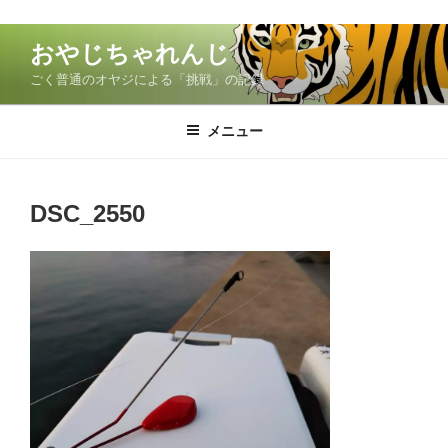
コ
おやじちゃれんじ
ン
ごく普通のオヤジによる「挑戦」の記録
テ
ン
ツ
メニュー
へ
ス
キ
DSC_2550
ッ
プ