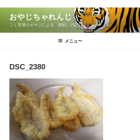
コ
おやじちゃれんじ
ン
ごく普通のオヤジによる「挑戦」の記録
テ
ン
ツ
メニュー
へ
ス
キ
DSC_2380
ッ
プ