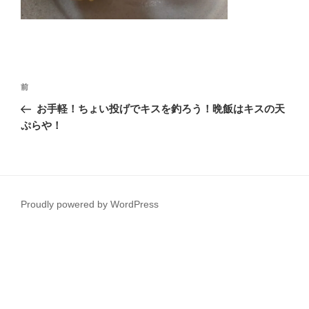
投
前
前
稿
の
お手軽！ちょい投げでキスを釣ろう！晩飯はキスの天
ナ
投
ぷらや！
ビ
稿
ゲ
ー
シ
Proudly powered by WordPress
ョ
ン