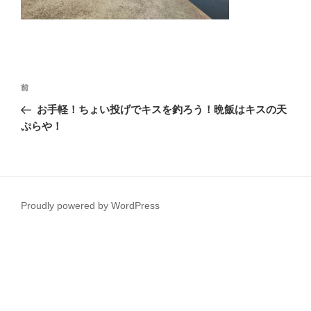
投
前
前
稿
の
お手軽！ちょい投げでキスを釣ろう！晩飯はキスの天
ナ
投
ぷらや！
ビ
稿
ゲ
ー
シ
Proudly powered by WordPress
ョ
ン