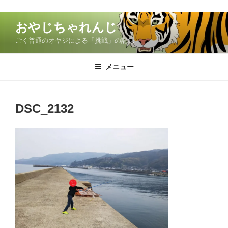
コ
おやじちゃれんじ
ン
ごく普通のオヤジによる「挑戦」の記録
テ
ン
ツ
メニュー
へ
ス
キ
DSC_2132
ッ
プ