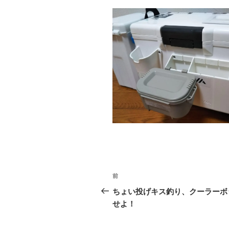
投
前
前
稿
の
ちょい投げキス釣り、クーラーボ
投
せよ！
ナ
稿
ビ