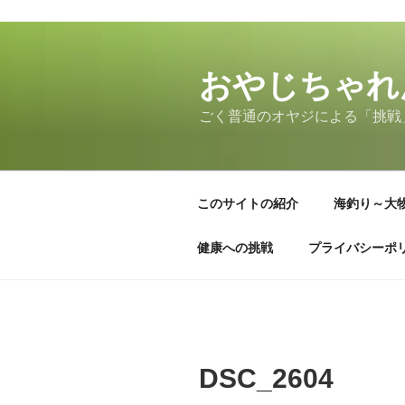
コ
ン
テ
おやじちゃれ
ン
ごく普通のオヤジによる「挑戦
ツ
へ
ス
キ
このサイトの紹介
海釣り～大
ッ
プ
健康への挑戦
プライバシーポ
DSC_2604