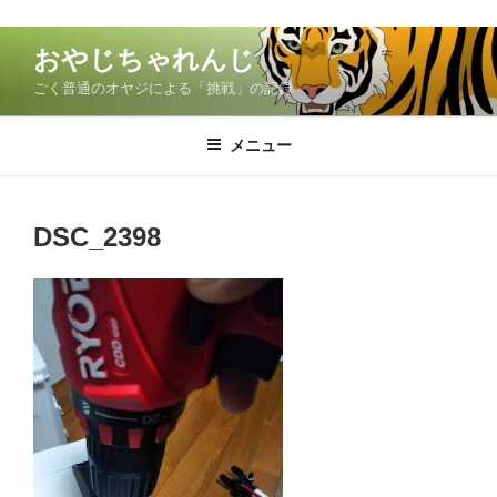
コ
おやじちゃれんじ
ン
ごく普通のオヤジによる「挑戦」の記録
テ
ン
ツ
メニュー
へ
ス
キ
DSC_2398
ッ
プ