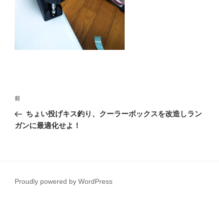
投
前
前
稿
の
ちょい投げキス釣り、クーラーボックスを改造しラン
ナ
投
ガンに最適化せよ！
ビ
稿
ゲ
ー
シ
Proudly powered by WordPress
ョ
ン